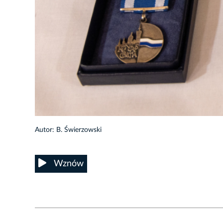
6/29
Autor: B. Świerzowski
Wznów