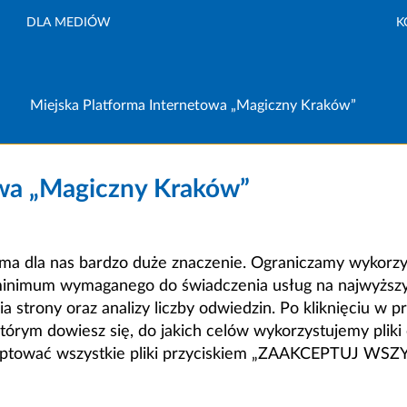
DLA MEDIÓW
K
Miejska Platforma Internetowa „Magiczny Kraków”
owa „Magiczny Kraków”
a dla nas bardzo duże znaczenie. Ograniczamy wykorzyst
minimum wymaganego do świadczenia usług na najwyższym
strony oraz analizy liczby odwiedzin. Po kliknięciu w pr
m dowiesz się, do jakich celów wykorzystujemy pliki c
ceptować wszystkie pliki przyciskiem „ZAAKCEPTUJ WS