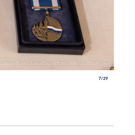
7/29
Autor: B. 