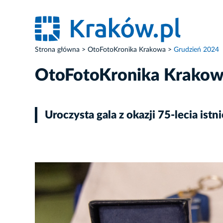
Strona główna
OtoFotoKronika Krakowa
Grudzień 2024
OtoFotoKronika Krako
Uroczysta gala z okazji 75-lecia i
ZDJĘCIE