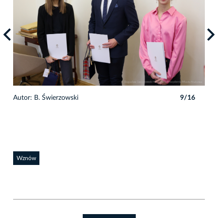
6
Autor: B. Świerzowski
9/16
Auto
Wznów