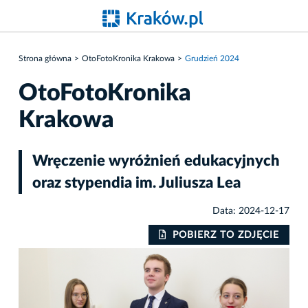
Strona główna
OtoFotoKronika Krakowa
Grudzień 2024
OtoFotoKronika
Krakowa
Wręczenie wyróżnień edukacyjnych
oraz stypendia im. Juliusza Lea
Data: 2024-12-17
IE
POBIERZ TO ZDJĘCIE