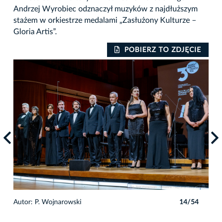
Andrzej Wyrobiec odznaczył muzyków z najdłuższym
stażem w orkiestrze medalami „Zasłużony Kulturze –
Gloria Artis”.
IE
POBIERZ TO ZDJĘCIE
4
Autor: P. Wojnarowski
14/54
Auto