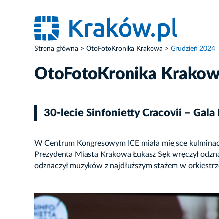
Strona główna
OtoFotoKronika Krakowa
Grudzień 2024
OtoFotoKronika Krako
30-lecie Sinfonietty Cracovii – Gal
W Centrum Kongresowym ICE miała miejsce kulminacja 
Prezydenta Miasta Krakowa Łukasz Sęk wręczył odzna
odznaczył muzyków z najdłuższym stażem w orkiestrze
ZDJĘCIE