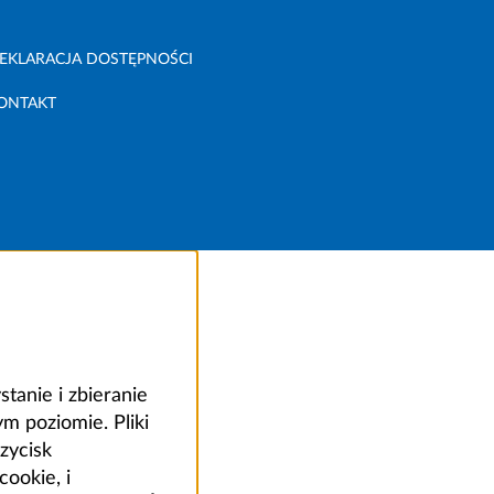
EKLARACJA DOSTĘPNOŚCI
ONTAKT
anie i zbieranie
 poziomie. Pliki
zycisk
ookie, i