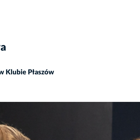
wa
w Klubie Płaszów