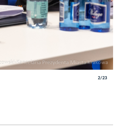
2/23
Autor: B. 