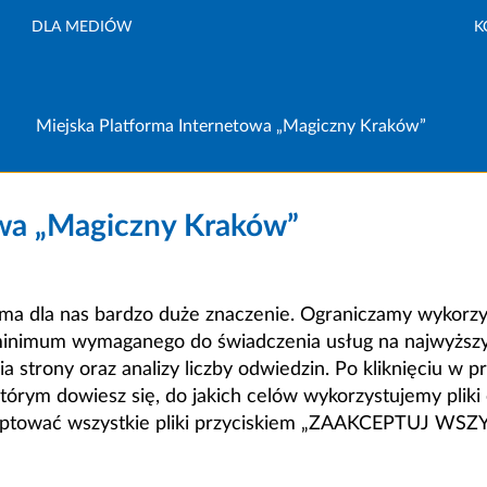
DLA MEDIÓW
K
Miejska Platforma Internetowa „Magiczny Kraków”
owa „Magiczny Kraków”
a dla nas bardzo duże znaczenie. Ograniczamy wykorzyst
minimum wymaganego do świadczenia usług na najwyższym
strony oraz analizy liczby odwiedzin. Po kliknięciu w pr
m dowiesz się, do jakich celów wykorzystujemy pliki c
ceptować wszystkie pliki przyciskiem „ZAAKCEPTUJ WS