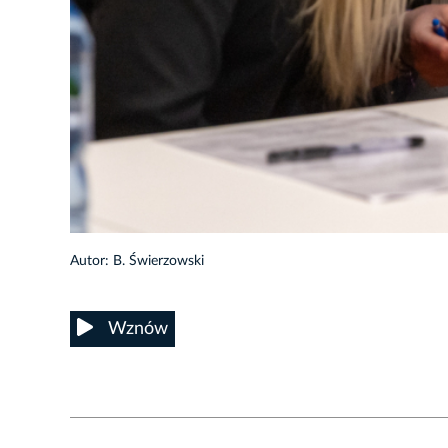
1/23
Autor: B. Świerzowski
Wznów