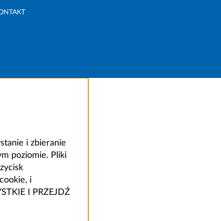
ONTAKT
anie i zbieranie
 poziomie. Pliki
zycisk
ookie, i
ZYSTKIE I PRZEJDŹ