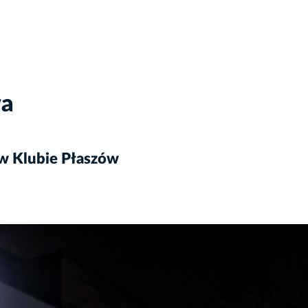
wa
w Klubie Płaszów