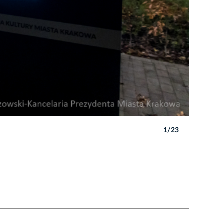
1/23
Autor: B. 