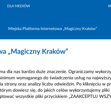
DLA MEDIÓW
K
Miejska Platforma Internetowa „Magiczny Kraków”
owa „Magiczny Kraków”
a dla nas bardzo duże znaczenie. Ograniczamy wykorzyst
minimum wymaganego do świadczenia usług na najwyższym
strony oraz analizy liczby odwiedzin. Po kliknięciu w pr
m dowiesz się, do jakich celów wykorzystujemy pliki c
ceptować wszystkie pliki przyciskiem „ZAAKCEPTUJ WS