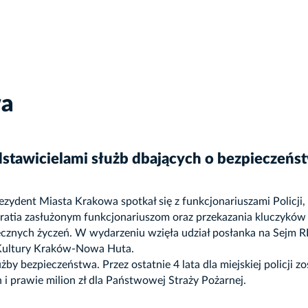
wa
edstawicielami służb dbających o bezpieczeńs
ydent Miasta Krakowa spotkał się z funkcjonariuszami Policji, 
Gratia zasłużonym funkcjonariuszom oraz przekazania kluczykó
ecznych życzeń. W wydarzeniu wzięła udział posłanka na Sejm
a Kultury Kraków-Nowa Huta.
y bezpieczeństwa. Przez ostatnie 4 lata dla miejskiej policji z
i prawie milion zł dla Państwowej Straży Pożarnej.