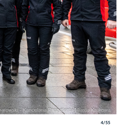
4/55
Autor: P. 