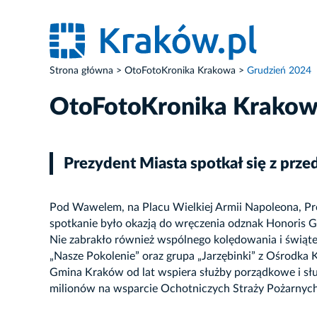
Strona główna
OtoFotoKronika Krakowa
Grudzień 2024
OtoFotoKronika Krako
Prezydent Miasta spotkał się z prz
Pod Wawelem, na Placu Wielkiej Armii Napoleona, Prez
spotkanie było okazją do wręczenia odznak Honoris 
Nie zabrakło również wspólnego kolędowania i świąt
„Nasze Pokolenie” oraz grupa „Jarzębinki” z Ośrodk
Gmina Kraków od lat wspiera służby porządkowe i służb
milionów na wsparcie Ochotniczych Straży Pożarnych 
ZDJĘCIE