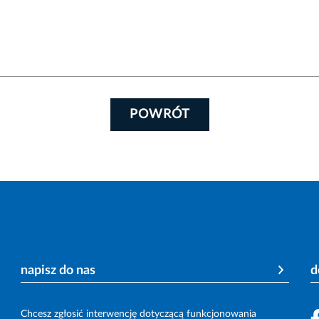
POWRÓT
napisz do nas
d
Chcesz zgłosić interwencję dotyczącą funkcjonowania