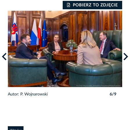
IE
POBIERZ TO ZDJĘCIE
9
Autor: P. Wojnarowski
6/9
Auto