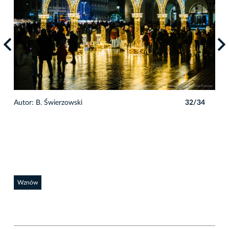
4
Autor: B. Świerzowski
32/34
Auto
Wznów