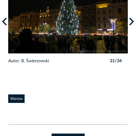
4
Autor: B. Świerzowski
31/34
Auto
Wznów