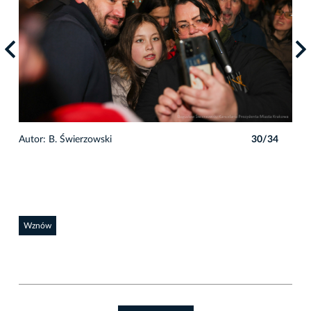
4
Autor: B. Świerzowski
30/34
Auto
Wznów