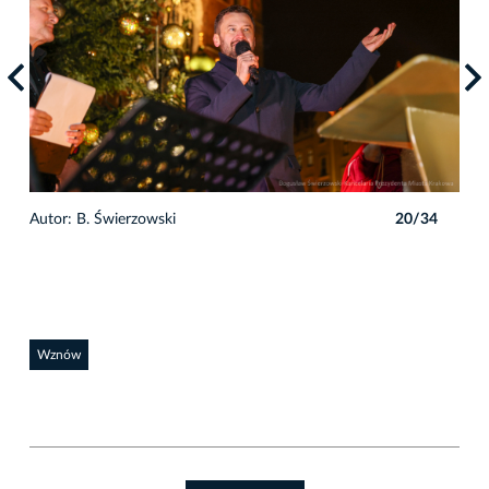
4
Autor: B. Świerzowski
20/34
Auto
Wznów