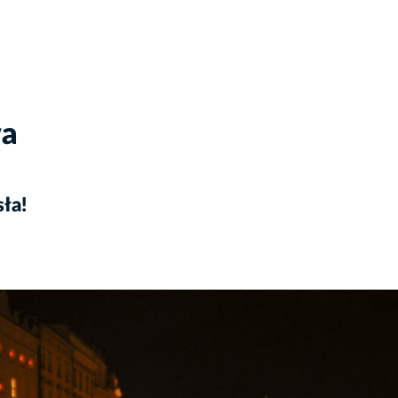
wa
ła!