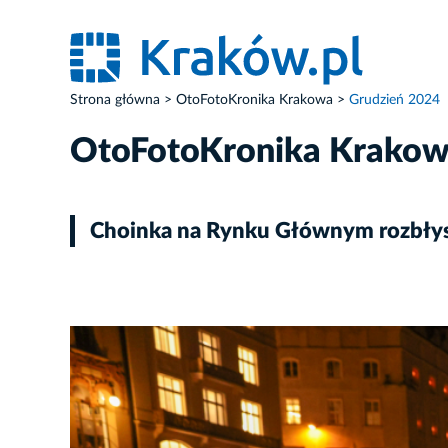
Strona główna
OtoFotoKronika Krakowa
Grudzień 2024
OtoFotoKronika Krako
Choinka na Rynku Głównym rozbłys
ZDJĘCIE