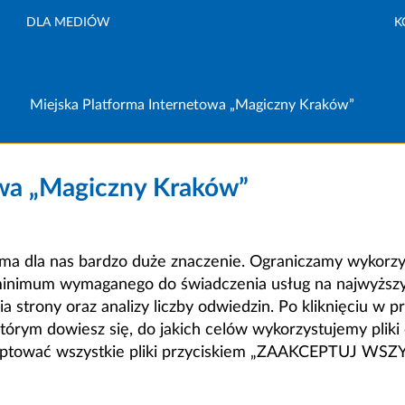
DLA MEDIÓW
K
Miejska Platforma Internetowa „Magiczny Kraków”
owa „Magiczny Kraków”
a dla nas bardzo duże znaczenie. Ograniczamy wykorzyst
minimum wymaganego do świadczenia usług na najwyższym
strony oraz analizy liczby odwiedzin. Po kliknięciu w pr
m dowiesz się, do jakich celów wykorzystujemy pliki c
ceptować wszystkie pliki przyciskiem „ZAAKCEPTUJ WS