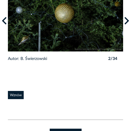
4
Autor: B. Świerzowski
2/34
Auto
Wznów