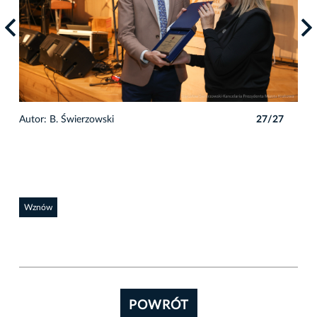
7
Autor: B. Świerzowski
27/27
Auto
Wznów
POWRÓT