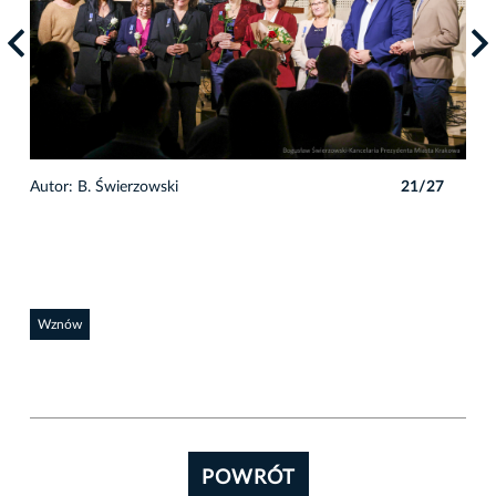
7
Autor: B. Świerzowski
21/27
Auto
Wznów
POWRÓT