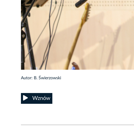
6/27
Autor: B. Świerzowski
Wznów