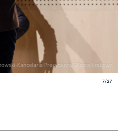
7/27
Autor: B. 