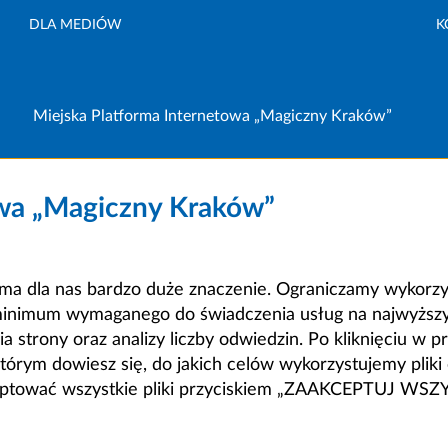
DLA MEDIÓW
K
Miejska Platforma Internetowa „Magiczny Kraków”
owa „Magiczny Kraków”
a dla nas bardzo duże znaczenie. Ograniczamy wykorzyst
minimum wymaganego do świadczenia usług na najwyższym
strony oraz analizy liczby odwiedzin. Po kliknięciu w pr
m dowiesz się, do jakich celów wykorzystujemy pliki c
ceptować wszystkie pliki przyciskiem „ZAAKCEPTUJ WS