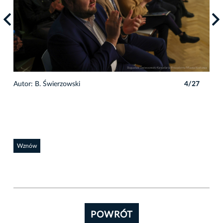
7
Autor: B. Świerzowski
4/27
Auto
Wznów
POWRÓT