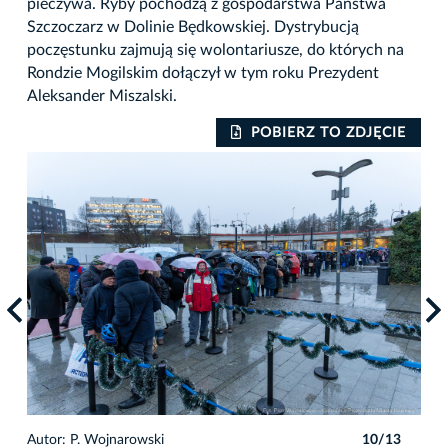
pieczywa. Ryby pochodzą z gospodarstwa Państwa
Szczoczarz w Dolinie Będkowskiej. Dystrybucją
poczęstunku zajmują się wolontariusze, do których na
Rondzie Mogilskim dołączył w tym roku Prezydent
Aleksander Miszalski.
IE
POBIERZ TO ZDJĘCIE
3
Autor: P. Wojnarowski
10/13
Auto