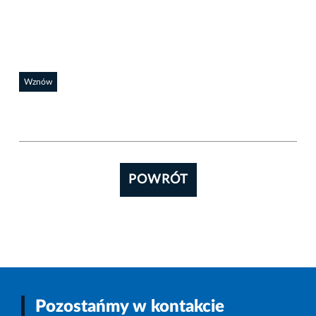
Wznów
POWRÓT
Pozostańmy w kontakcie