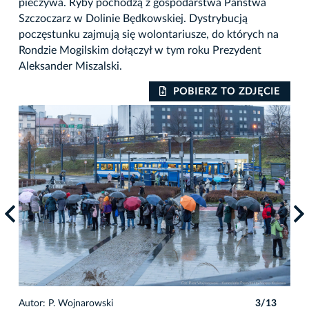
pieczywa. Ryby pochodzą z gospodarstwa Państwa
Szczoczarz w Dolinie Będkowskiej. Dystrybucją
poczęstunku zajmują się wolontariusze, do których na
Rondzie Mogilskim dołączył w tym roku Prezydent
Aleksander Miszalski.
IE
POBIERZ TO ZDJĘCIE
3
Autor: P. Wojnarowski
3/13
Auto