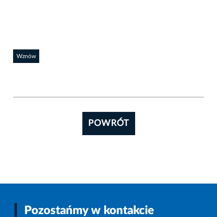
Wznów
POWRÓT
Pozostańmy w kontakcie