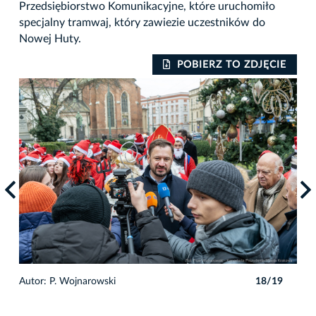
Przedsiębiorstwo Komunikacyjne, które uruchomiło
specjalny tramwaj, który zawiezie uczestników do
Nowej Huty.
IE
POBIERZ TO ZDJĘCIE
9
Autor: P. Wojnarowski
18/19
Auto