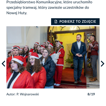
Przedsiębiorstwo Komunikacyjne, które uruchomiło
specjalny tramwaj, który zawiezie uczestników do
Nowej Huty.
IE
POBIERZ TO ZDJĘCIE
9
Autor: P. Wojnarowski
8/19
Auto