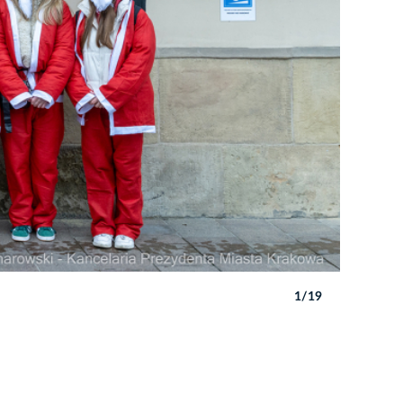
1/19
Autor: P. 