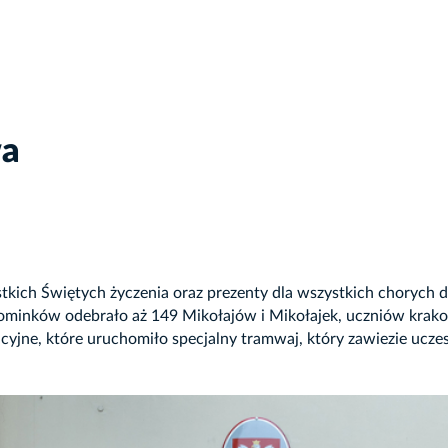
wa
tkich Świętych życzenia oraz prezenty dla wszystkich chorych dz
pominków odebrało aż 149 Mikołajów i Mikołajek, uczniów krakow
acyjne, które uruchomiło specjalny tramwaj, który zawiezie ucz