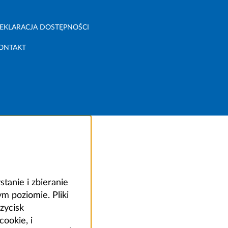
EKLARACJA DOSTĘPNOŚCI
ONTAKT
anie i zbieranie
 poziomie. Pliki
zycisk
ookie, i