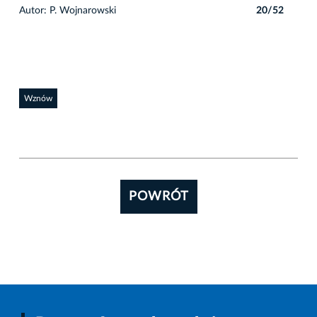
2
Autor: P. Wojnarowski
20/52
Auto
Wznów
POWRÓT