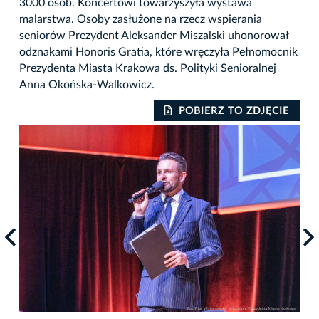
3000 osób. Koncertowi towarzyszyła wystawa
malarstwa. Osoby zasłużone na rzecz wspierania
seniorów Prezydent Aleksander Miszalski uhonorował
odznakami Honoris Gratia, które wręczyła Pełnomocnik
Prezydenta Miasta Krakowa ds. Polityki Senioralnej
Anna Okońska-Walkowicz.
IE
POBIERZ TO ZDJĘCIE