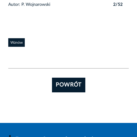
2
Autor: P. Wojnarowski
2/52
Auto
Wznów
POWRÓT