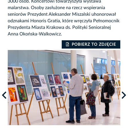
3000 osób. Koncertowi towarzyszyła wystawa
malarstwa. Osoby zasłużone na rzecz wspierania
seniorów Prezydent Aleksander Miszalski uhonorował
odznakami Honoris Gratia, które wręczyła Pełnomocnik
Prezydenta Miasta Krakowa ds. Polityki Senioralnej
Anna Okońska-Walkowicz.
IE
POBIERZ TO ZDJĘCIE