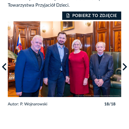
Towarzystwa Przyjaciół Dzieci.
IE
POBIERZ TO ZDJĘCIE
8
Autor: P. Wojnarowski
18/18
Auto