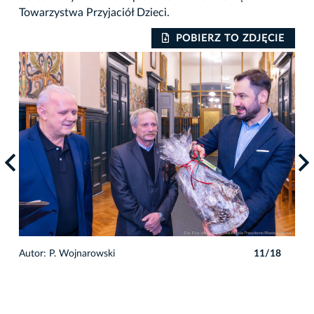
Towarzystwa Przyjaciół Dzieci.
IE
POBIERZ TO ZDJĘCIE
8
Autor: P. Wojnarowski
11/18
Auto