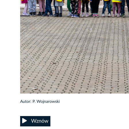
34/58
Autor: P. Wojnarowski
Wznów