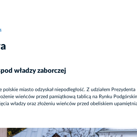
4
wa
pod władzy zaborczej
e polskie miasto odzyskał niepodległość. Z udziałem Prezydenta
 złożenie wieńców przed pamiątkową tablicą na Rynku Podgórsk
zejęcia władzy oraz złożeniu wieńców przed obeliskiem upamiętn