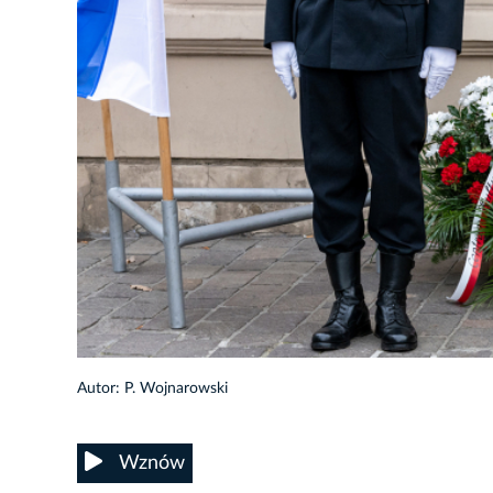
17/58
Autor: P. Wojnarowski
Wznów