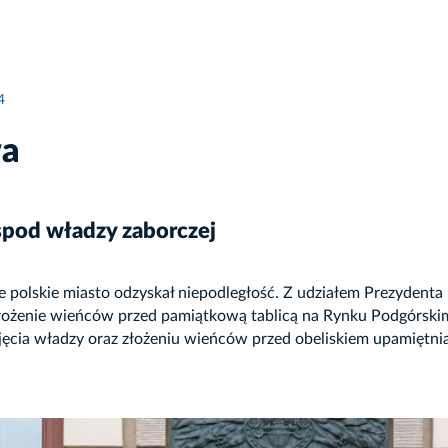
4
wa
pod władzy zaborczej
e polskie miasto odzyskał niepodległość. Z udziałem Prezydenta
 złożenie wieńców przed pamiątkową tablicą na Rynku Podgórsk
zejęcia władzy oraz złożeniu wieńców przed obeliskiem upamiętn