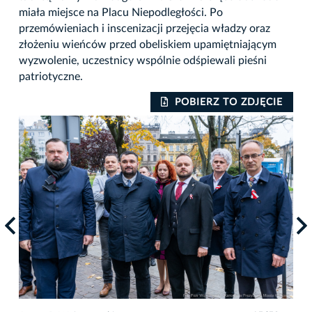
miała miejsce na Placu Niepodległości. Po
przemówieniach i inscenizacji przejęcia władzy oraz
złożeniu wieńców przed obeliskiem upamiętniającym
wyzwolenie, uczestnicy wspólnie odśpiewali pieśni
patriotyczne.
IE
POBIERZ TO ZDJĘCIE