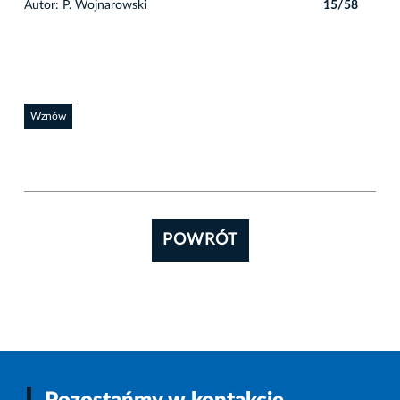
8
Autor: P. Wojnarowski
15/58
Auto
Wznów
POWRÓT