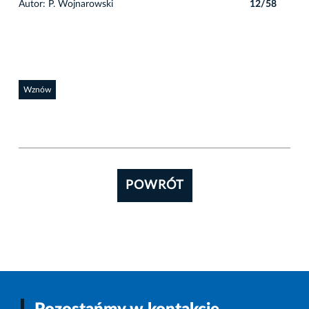
8
Autor: P. Wojnarowski
12/58
Auto
Wznów
POWRÓT