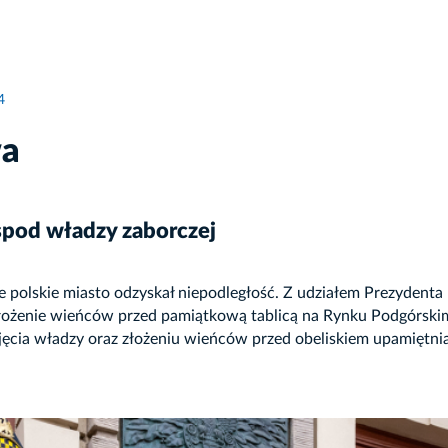
4
wa
pod władzy zaborczej
e polskie miasto odzyskał niepodległość. Z udziałem Prezydenta
 złożenie wieńców przed pamiątkową tablicą na Rynku Podgórsk
zejęcia władzy oraz złożeniu wieńców przed obeliskiem upamiętn