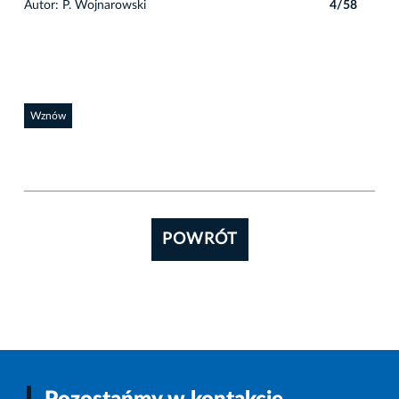
8
Autor: P. Wojnarowski
4/58
Auto
Wznów
POWRÓT