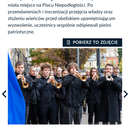
miała miejsce na Placu Niepodległości. Po
przemówieniach i inscenizacji przejęcia władzy oraz
złożeniu wieńców przed obeliskiem upamiętniającym
wyzwolenie, uczestnicy wspólnie odśpiewali pieśni
patriotyczne.
IE
POBIERZ TO ZDJĘCIE