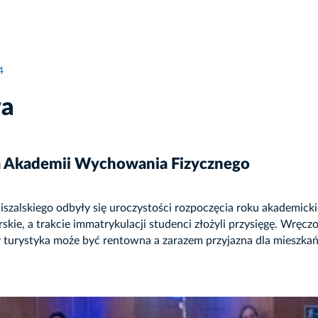
4
wa
a Akademii Wychowania Fizycznego
szalskiego odbyły się uroczystości rozpoczęcia roku akademic
orskie, a trakcie immatrykulacji studenci złożyli przysięgę. Wr
czy turystyka może być rentowna a zarazem przyjazna dla mieszk