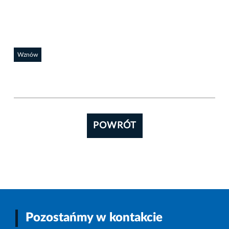
Wznów
POWRÓT
Pozostańmy w kontakcie