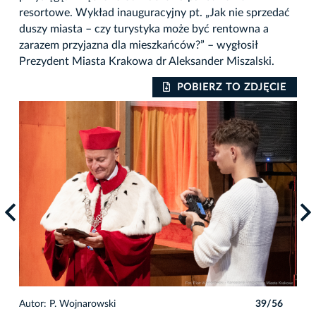
resortowe. Wykład inauguracyjny pt. „Jak nie sprzedać
duszy miasta – czy turystyka może być rentowna a
zarazem przyjazna dla mieszkańców?” – wygłosił
Prezydent Miasta Krakowa dr Aleksander Miszalski.
IE
POBIERZ TO ZDJĘCIE
6
Autor: P. Wojnarowski
39/56
Auto