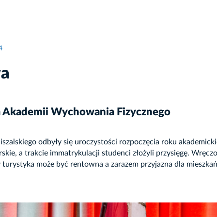
4
wa
a Akademii Wychowania Fizycznego
szalskiego odbyły się uroczystości rozpoczęcia roku akademic
orskie, a trakcie immatrykulacji studenci złożyli przysięgę. Wr
czy turystyka może być rentowna a zarazem przyjazna dla mieszk