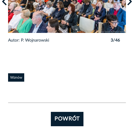
6
Autor: P. Wojnarowski
3/46
Auto
Wznów
POWRÓT