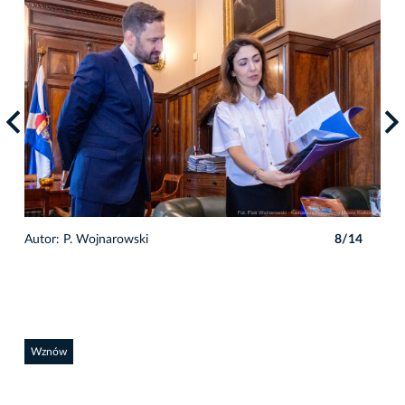
4
Autor: P. Wojnarowski
8/14
Auto
Wznów