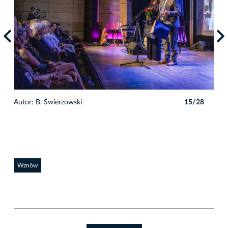
8
Autor: B. Świerzowski
15/28
Auto
Wznów