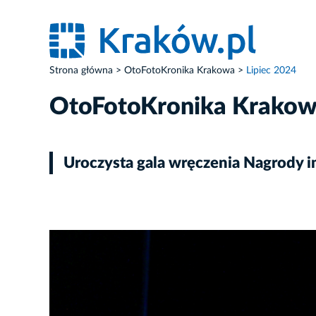
Strona główna
OtoFotoKronika Krakowa
Lipiec 2024
OtoFotoKronika Krako
Uroczysta gala wręczenia Nagrody 
ZDJĘCIE