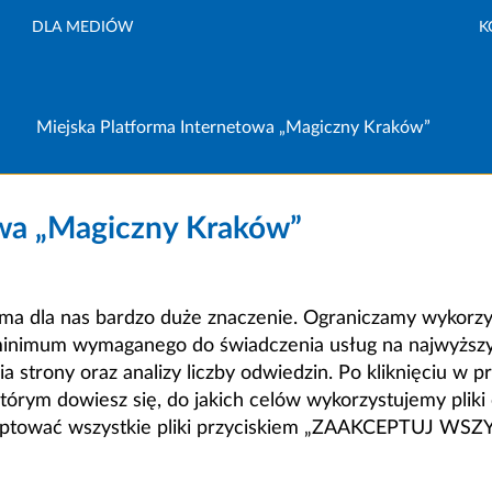
DLA MEDIÓW
K
Miejska Platforma Internetowa „Magiczny Kraków”
owa „Magiczny Kraków”
a dla nas bardzo duże znaczenie. Ograniczamy wykorzyst
minimum wymaganego do świadczenia usług na najwyższym
strony oraz analizy liczby odwiedzin. Po kliknięciu w pr
m dowiesz się, do jakich celów wykorzystujemy pliki c
ceptować wszystkie pliki przyciskiem „ZAAKCEPTUJ WS