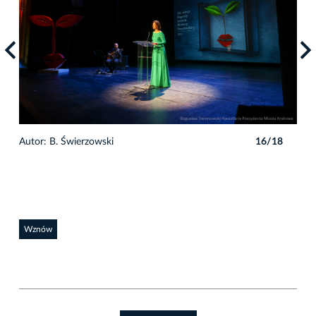
8
Autor: B. Świerzowski
16/18
Auto
Wznów