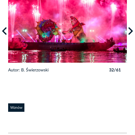
1
Autor: B. Świerzowski
32/61
Auto
Wznów