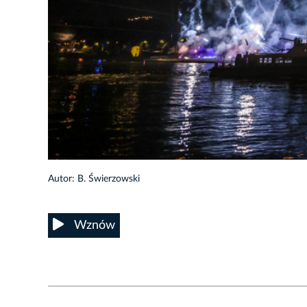
27/61
Autor: B. Świerzowski
Wznów