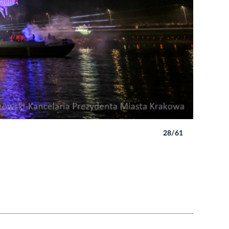
28/61
Autor: B. 