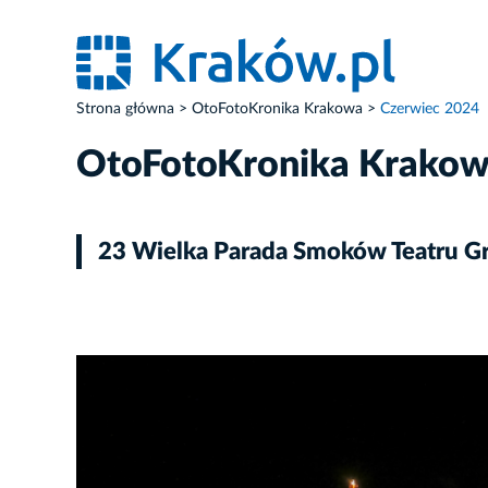
Strona główna
OtoFotoKronika Krakowa
Czerwiec 2024
OtoFotoKronika Krako
23 Wielka Parada Smoków Teatru Gr
ZDJĘCIE