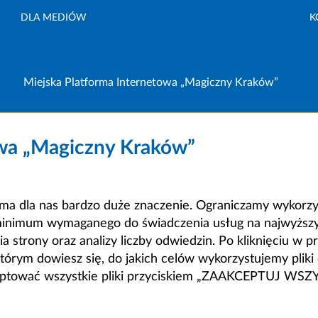
DLA MEDIÓW
K
Miejska Platforma Internetowa „Magiczny Kraków”
owa „Magiczny Kraków”
a dla nas bardzo duże znaczenie. Ograniczamy wykorzyst
minimum wymaganego do świadczenia usług na najwyższym
strony oraz analizy liczby odwiedzin. Po kliknięciu w pr
m dowiesz się, do jakich celów wykorzystujemy pliki c
ceptować wszystkie pliki przyciskiem „ZAAKCEPTUJ WS