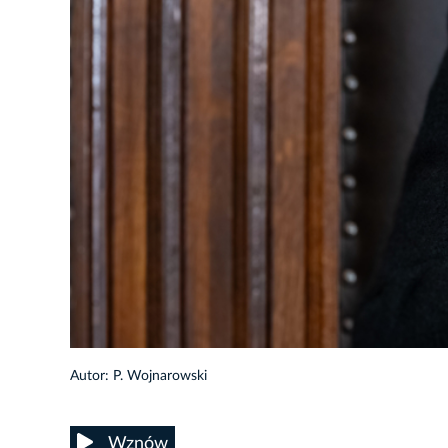
30/59
Autor: P. Wojnarowski
Wznów