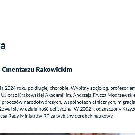
wa
na Cmentarzu Rakowickim
ia 2024 roku po długiej chorobie. Wybitny socjolog, profesor e
 UJ oraz Krakowskiej Akademii im. Andrzeja Frycza Modrzewski
teorii procesów narodotwórczych, wspólnotach etnicznych, migrac
ażował się w działalność polityczną. W 2002 r. odznaczony Kr
ezesa Rady Ministrów RP za wybitny dorobek naukowy.