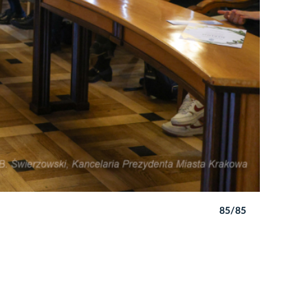
85/85
Autor: B. 