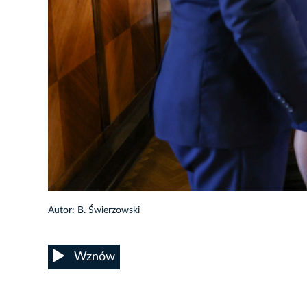
84/85
Autor: B. Świerzowski
Wznów