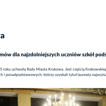
wa
omów dla najzdolniejszych uczniów szkół pod
005 roku uchwałą Rady Miasta Krakowa. Jest częścią Krakowski
 i ponadpodstawowych, którzy uzyskali tytuł laureata najwyższ