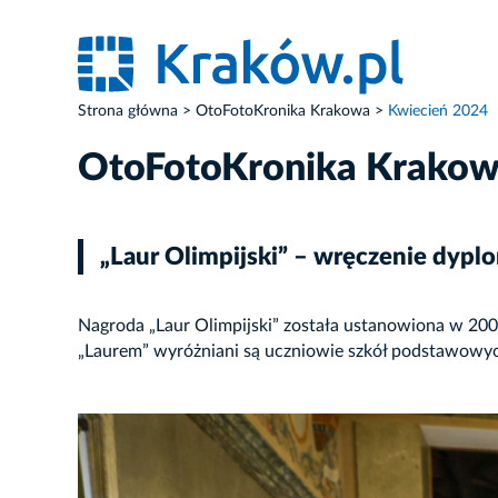
Strona główna
OtoFotoKronika Krakowa
Kwiecień 2024
OtoFotoKronika Krako
„Laur Olimpijski” – wręczenie dypl
Nagroda „Laur Olimpijski” została ustanowiona w 2
„Laurem” wyróżniani są uczniowie szkół podstawowych
ZDJĘCIE