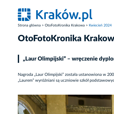
Strona główna
OtoFotoKronika Krakowa
Kwiecień 2024
OtoFotoKronika Krako
„Laur Olimpijski” – wręczenie dypl
Nagroda „Laur Olimpijski” została ustanowiona w 2
„Laurem” wyróżniani są uczniowie szkół podstawowych
ZDJĘCIE