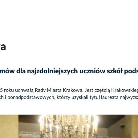
wa
omów dla najzdolniejszych uczniów szkół pod
005 roku uchwałą Rady Miasta Krakowa. Jest częścią Krakowski
 i ponadpodstawowych, którzy uzyskali tytuł laureata najwyższ