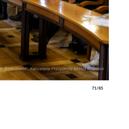
71/85
Autor: B. 