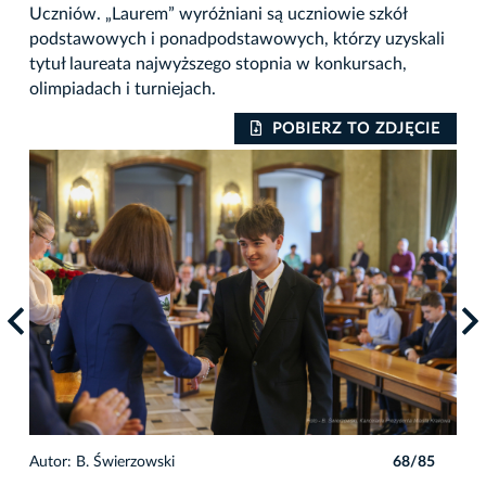
Uczniów. „Laurem” wyróżniani są uczniowie szkół
podstawowych i ponadpodstawowych, którzy uzyskali
tytuł laureata najwyższego stopnia w konkursach,
olimpiadach i turniejach.
IE
POBIERZ TO ZDJĘCIE
5
Autor: B. Świerzowski
68/85
Auto