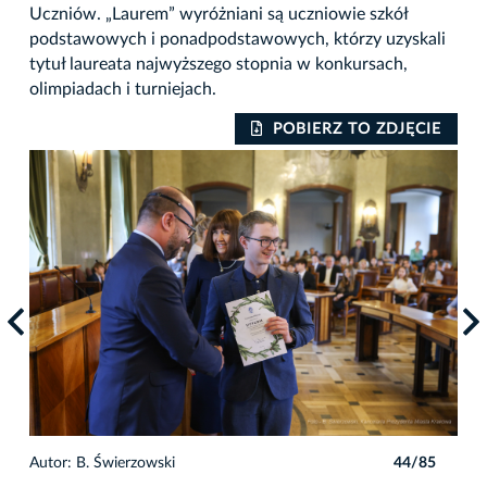
Uczniów. „Laurem” wyróżniani są uczniowie szkół
podstawowych i ponadpodstawowych, którzy uzyskali
tytuł laureata najwyższego stopnia w konkursach,
olimpiadach i turniejach.
IE
POBIERZ TO ZDJĘCIE
5
Autor: B. Świerzowski
44/85
Auto