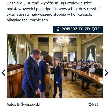
Uczniów. „Laurem” wyróżniani są uczniowie szkół
podstawowych i ponadpodstawowych, którzy uzyskali
tytuł laureata najwyższego stopnia w konkursach,
olimpiadach i turniejach.
IE
POBIERZ TO ZDJĘCIE
5
Autor: B. Świerzowski
24/85
Auto