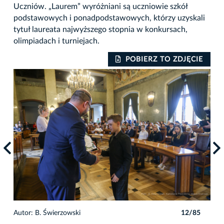
Uczniów. „Laurem” wyróżniani są uczniowie szkół
podstawowych i ponadpodstawowych, którzy uzyskali
tytuł laureata najwyższego stopnia w konkursach,
olimpiadach i turniejach.
IE
POBIERZ TO ZDJĘCIE
5
Autor: B. Świerzowski
12/85
Auto